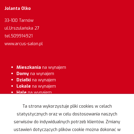
Jolanta Olko
33-100 Tarnów
ul.Urszulańska 27
tel.509914921
www.arcus-salon.pl
Mieszkania
na wynajem
Domy
na wynajem
Działki
na wynajem
Lokale
na wynajem
Hale
na wynajem
Obiekty
na wynajem
Ta strona wykorzystuje pliki cookies w celach
Mieszkania
na sprzedaż
statystycznych oraz w celu dostosowania naszych
Domy
na sprzedaż
Działki
na sprzedaż
serwisów do indywidualnych potrzeb klientów. Zmiany
Lokale
na sprzedaż
ustawień dotyczących plików cookie można dokonać w