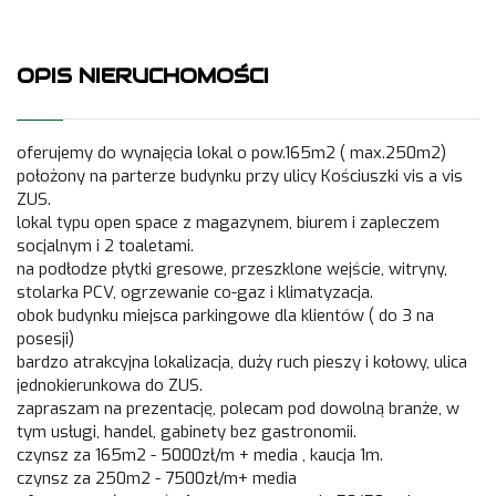
OPIS NIERUCHOMOŚCI
oferujemy do wynajęcia lokal o pow.165m2 ( max.250m2)
położony na parterze budynku przy ulicy Kościuszki vis a vis
ZUS.
lokal typu open space z magazynem, biurem i zapleczem
socjalnym i 2 toaletami.
na podłodze płytki gresowe, przeszklone wejście, witryny,
stolarka PCV, ogrzewanie co-gaz i klimatyzacja.
obok budynku miejsca parkingowe dla klientów ( do 3 na
posesji)
bardzo atrakcyjna lokalizacja, duży ruch pieszy i kołowy, ulica
jednokierunkowa do ZUS.
zapraszam na prezentację, polecam pod dowolną branże, w
tym usługi, handel, gabinety bez gastronomii.
czynsz za 165m2 - 5000zł/m + media , kaucja 1m.
czynsz za 250m2 - 7500zł/m+ media