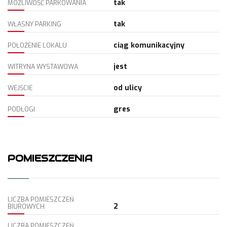
tak
MOŻLIWOŚĆ PARKOWANIA
tak
WŁASNY PARKING
ciąg komunikacyjny
POŁOŻENIE LOKALU
jest
WITRYNA WYSTAWOWA
od ulicy
WEJŚCIE
gres
PODŁOGI
POMIESZCZENIA
LICZBA POMIESZCZEŃ
2
BIUROWYCH
LICZBA POMIESZCZEŃ