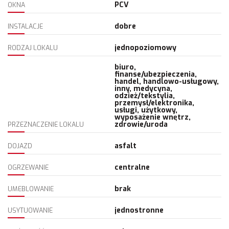
PCV
OKNA
dobre
INSTALACJE
jednopoziomowy
RODZAJ LOKALU
biuro,
finanse/ubezpieczenia,
handel, handlowo-usługowy,
inny, medycyna,
odzież/tekstylia,
przemysł/elektronika,
usługi, użytkowy,
wyposażenie wnętrz,
zdrowie/uroda
PRZEZNACZENIE LOKALU
asfalt
DOJAZD
centralne
OGRZEWANIE
brak
UMEBLOWANIE
jednostronne
USYTUOWANIE