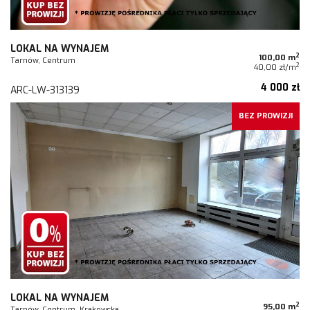
LOKAL NA WYNAJEM
2
100,00 m
Tarnów, Centrum
2
40,00 zł/m
4 000 zł
ARC-LW-313139
BEZ PROWIZJI
LOKAL NA WYNAJEM
2
95,00 m
Tarnów, Centrum, Krakowska