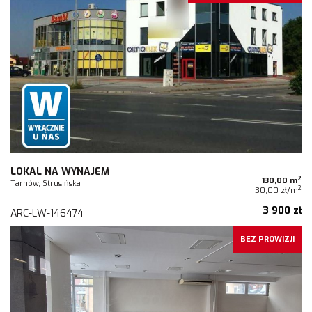
LOKAL NA WYNAJEM
2
130,00 m
Tarnów, Strusińska
2
30,00 zł/m
3 900 zł
ARC-LW-146474
BEZ PROWIZJI