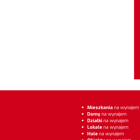
Mieszkania
na wynajem
Domy
na wynajem
Działki
na wynajem
Lokale
na wynajem
Hale
na wynajem