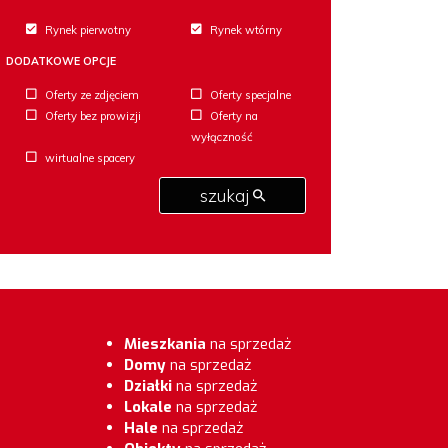
Rynek pierwotny
Rynek wtórny
DODATKOWE OPCJE
Oferty ze zdjęciem
Oferty specjalne
Oferty bez prowizji
Oferty na
wyłączność
wirtualne spacery
szukaj
Mieszkania
na sprzedaż
Domy
na sprzedaż
Działki
na sprzedaż
Lokale
na sprzedaż
Hale
na sprzedaż