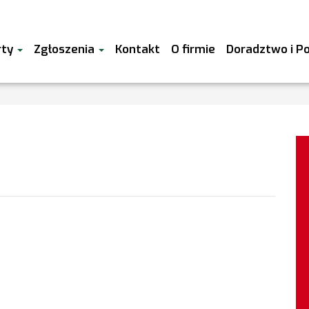
rty
Zgłoszenia
Kontakt
O firmie
Doradztwo i P