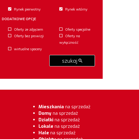
Rynek pierwotny
Rynek wtórny
DODATKOWE OPCJE
Oferty ze zdjęciem
Oferty specjalne
Oferty bez prowizji
Oferty na
wyłączność
wirtualne spacery
szukaj
Mieszkania
na sprzedaż
Domy
na sprzedaż
Działki
na sprzedaż
Lokale
na sprzedaż
Hale
na sprzedaż