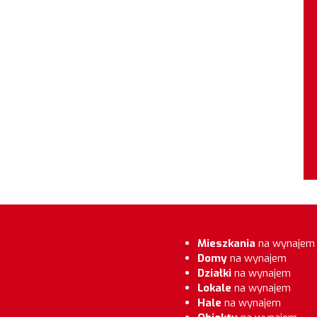
Mieszkania
na wynajem
Domy
na wynajem
Działki
na wynajem
Lokale
na wynajem
Hale
na wynajem