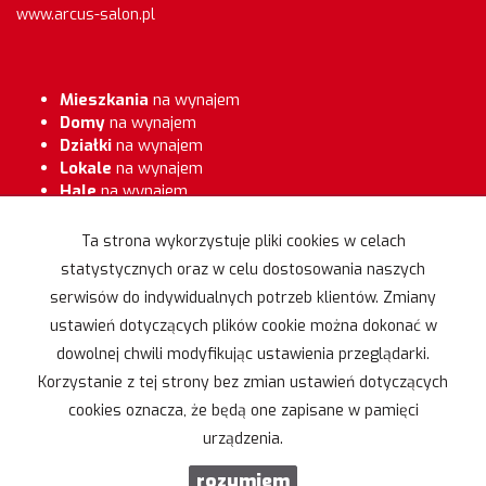
www.arcus-salon.pl
Mieszkania
na wynajem
Domy
na wynajem
Działki
na wynajem
Lokale
na wynajem
Hale
na wynajem
Obiekty
na wynajem
Ta strona wykorzystuje pliki cookies w celach
Mieszkania
na sprzedaż
statystycznych oraz w celu dostosowania naszych
Domy
na sprzedaż
Działki
na sprzedaż
serwisów do indywidualnych potrzeb klientów. Zmiany
Lokale
na sprzedaż
ustawień dotyczących plików cookie można dokonać w
Hale
na sprzedaż
dowolnej chwili modyfikując ustawienia przeglądarki.
Obiekty
na sprzedaż
Korzystanie z tej strony bez zmian ustawień dotyczących
cookies oznacza, że będą one zapisane w pamięci
Strona główna
Kontakt
notatnik
Kup
Sprzedaj
urządzenia.
rozumiem