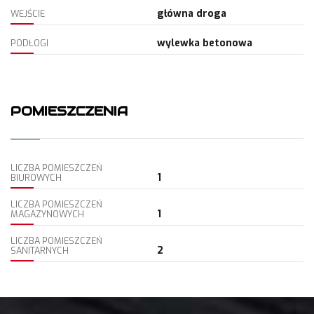
główna droga
WEJŚCIE
wylewka betonowa
PODŁOGI
POMIESZCZENIA
LICZBA POMIESZCZEŃ
1
BIUROWYCH
LICZBA POMIESZCZEŃ
1
MAGAZYNOWYCH
LICZBA POMIESZCZEŃ
2
SANITARNYCH