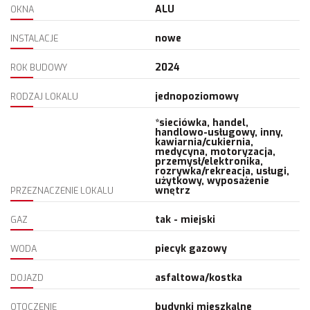
ALU
OKNA
nowe
INSTALACJE
2024
ROK BUDOWY
jednopoziomowy
RODZAJ LOKALU
*sieciówka, handel,
handlowo-usługowy, inny,
kawiarnia/cukiernia,
medycyna, motoryzacja,
przemysł/elektronika,
rozrywka/rekreacja, usługi,
użytkowy, wyposażenie
wnętrz
PRZEZNACZENIE LOKALU
tak - miejski
GAZ
piecyk gazowy
WODA
asfaltowa/kostka
DOJAZD
budynki mieszkalne
OTOCZENIE